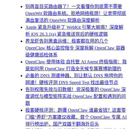
别再盲目买路由器了！一文看懂你到底需不需要
OpenWrt 软路由系统。拒绝网络瓶颈！让宽带彻底
满血复活的 OpenWrt 软路由深度解析
Apple 紧急升级补丁 WebKit 引擎大崩塌？深度解
析 iOS 26.3.1(a) 紧急推送背后的硬核逻辑
养龙虾告别黑盒运维：极客都在用的几个
OpenClaw 核心监控指令 深度拆解 OpenClaw 容器
级健康巡检体系
OpenClaw 使用体验 自托管 AI Agent 终极指南：我
是如何用 OpenClaw 打造全天候专属赛博助理的
必备的 DNS 测速神器、别让默认 DNS 拖垮你的
网速！硬核评测 DNS Speed Test 找出最佳节点
告别权限失效与旧数据！资深极客的 OpenClaw 深
度调优与模型矩阵实战 OpenClaw 配置和遇到的问
题
极客硬核评测：跑爆 OpenClaw 谁最省钱？这套零
门槛“养虾”方案建议收藏、首个 OpenClaw 专属 AI
排行榜出炉，国产双雄干翻海外巨头