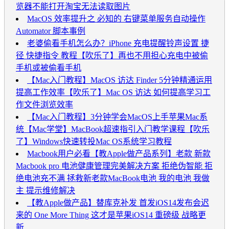
览器不能打开淘宝无法读取图片
MacOS 效率提升之 必知的 右键菜单服务自动操作
Automator 脚本事例
老婆偷看手机怎么办？iPhone 充电提醒铃声设置 捷
径 快捷指令 教程【吹乐了】再也不用担心充电中被偷
手机或被偷看手机
【Mac入门教程】MacOS 访达 Finder 5分钟精通运用
提高工作效率【吹乐了】Mac OS 访达 如何提高学习工
作文件浏览效率
【Mac入门教程】3分钟学会MacOS上手苹果Mac系
统【Mac学堂】MacBook超速指引入门教学课程【吹乐
了】Windows快速转投Mac OS系统学习教程
Macbook用户必看【教Apple做产品系列】老款 新款
Macbook pro 电池健康管理完美解决方案 拒绝伪智能 拒
绝电池充不满 拯救新老款MacBook电池 我的电池 我做
主 提示维修解决
【教Apple做产品】替库克补发 首发iOS14发布会迟
来的 One More Thing 这才是苹果iOS14 重磅级 战略更
新