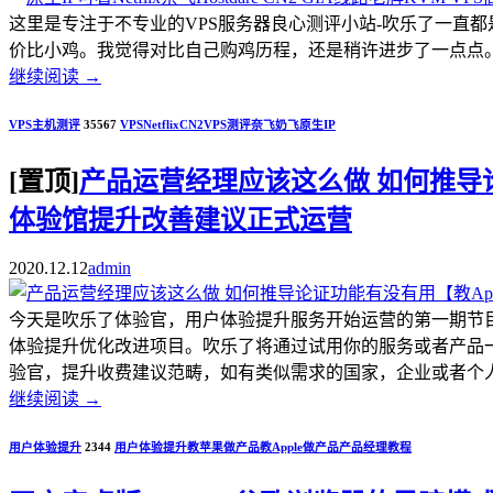
这里是专注于不专业的VPS服务器良心测评小站-吹乐了一直
价比小鸡。我觉得对比自己购鸡历程，还是稍许进步了一点点。.
继续阅读
→
VPS主机测评
35567
VPS
Netflix
CN2
VPS测评
奈飞
奶飞
原生IP
[置顶]
产品运营经理应该这么做 如何推导论证
体验馆提升改善建议正式运营
2020.12.12
admin
今天是吹乐了体验官，用户体验提升服务开始运营的第一期节
体验提升优化改进项目。吹乐了将通过试用你的服务或者产品
验官，提升收费建议范畴，如有类似需求的国家，企业或者个人开发者，
继续阅读
→
用户体验提升
2344
用户体验提升
教苹果做产品
教Apple做产品
产品经理教程