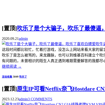
[置顶]
吹乐了是个大骗子，吹乐了最傻逼
2020.09.21
admin
这段时间都比较忙，忙着打游戏，没怎么上网站来看大家的留
吹乐了是怎么被骂的，来龙趣脉，也可以到维基百科建立个吹
有问题的，未曾相识的陌生人真正遇到难题需要解答的我都尽心尽
继续阅读
→
活动收集
5849
吹乐了
[置顶]
原生IP可看Netflix奈飞Hostdar
2023.12.23
admin
3 COMMENTS