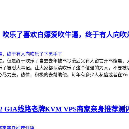
，吹乐了喜欢白嫖爱吹牛逼，终于有人向吹
言。但是终于吹乐了自去去年被骂抄袭后又有人留言开骂傻逼，
乐了被怼大事记。让大家都认清吹乐了这个傻逼的为人，不要被
力去，热情，积极的去帮助他。每年有多少人私信或者在YouTu
e CN2 GIA线路老牌KVM VPS商家亲身推荐测