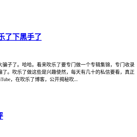
乐了下黑手了
大骗子了。哈哈。看来吹乐了要专门做一个专辑集锦，专门收录
骗了。吹乐了做这些是兴趣使然，每天有几十的私信要看，真正
be，在吹乐了博客，公开揭秘吹...
评