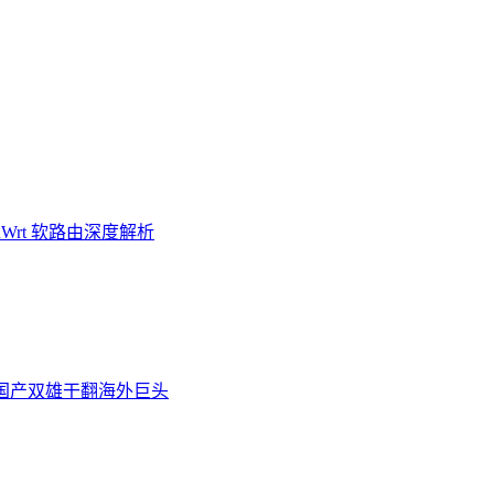
Wrt 软路由深度解析
炉，国产双雄干翻海外巨头