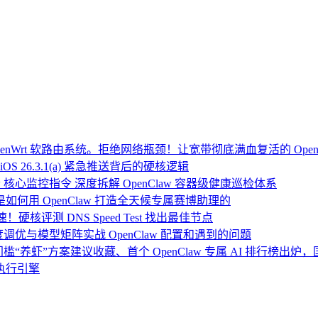
Wrt 软路由系统。拒绝网络瓶颈！让宽带彻底满血复活的 Open
OS 26.3.1(a) 紧急推送背后的硬核逻辑
 核心监控指令 深度拆解 OpenClaw 容器级健康巡检体系
：我是如何用 OpenClaw 打造全天候专属赛博助理的
硬核评测 DNS Speed Test 找出最佳节点
度调优与模型矩阵实战 OpenClaw 配置和遇到的问题
门槛“养虾”方案建议收藏、首个 OpenClaw 专属 AI 排行榜出
执行引擎