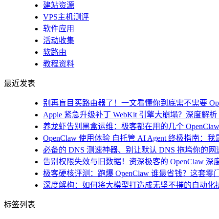
建站资源
VPS主机测评
软件应用
活动收集
软路由
教程资料
最近发表
别再盲目买路由器了！一文看懂你到底需不需要 Open
Apple 紧急升级补丁 WebKit 引擎大崩塌？深度解析 i
养龙虾告别黑盒运维：极客都在用的几个 OpenClaw
OpenClaw 使用体验 自托管 AI Agent 终极指南
必备的 DNS 测速神器、别让默认 DNS 拖垮你的网速！
告别权限失效与旧数据！资深极客的 OpenClaw 深
极客硬核评测：跑爆 OpenClaw 谁最省钱？这套零
深度解构：如何将大模型打造成无坚不摧的自动化
标签列表