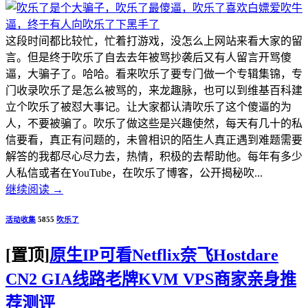
这段时间都比较忙，忙着打游戏，没怎么上网站来看大家的留
言。但是终于吹乐了自去去年被骂抄袭后又有人留言开骂傻
逼，大骗子了。哈哈。看来吹乐了要专门做一个专辑集锦，专
门收录吹乐了是怎么被骂的，来龙趣脉，也可以到维基百科建
立个吹乐了被怼大事记。让大家都认清吹乐了这个傻逼的为
人，不要被骗了。吹乐了做这些是兴趣使然，每天有几十的私
信要看，真正有问题的，未曾相识的陌生人真正遇到难题需要
解答的我都尽心尽力去，热情，积极的去帮助他。每年有多少
人私信或者在YouTube，在吹乐了博客，公开揭秘吹...
继续阅读
→
活动收集
5855
吹乐了
[置顶]
原生IP可看Netflix奈飞Hostdare
CN2 GIA线路老牌KVM VPS商家亲身推
荐测评