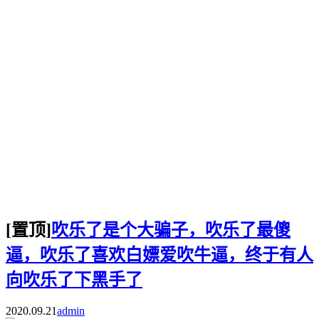
[置顶]
吹乐了是个大骗子，吹乐了最傻
逼，吹乐了喜欢白嫖爱吹牛逼，终于有人
向吹乐了下黑手了
2020.09.21
admin