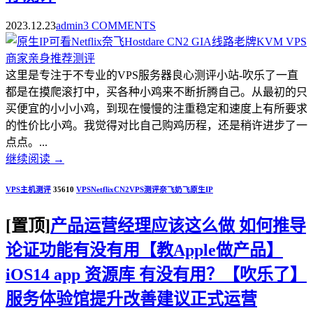
2023.12.23
admin
3 COMMENTS
这里是专注于不专业的VPS服务器良心测评小站-吹乐了一直
都是在摸爬滚打中，买各种小鸡来不断折腾自己。从最初的只
买便宜的小小小鸡，到现在慢慢的注重稳定和速度上有所要求
的性价比小鸡。我觉得对比自己购鸡历程，还是稍许进步了一
点点。...
继续阅读
→
VPS主机测评
35610
VPS
Netflix
CN2
VPS测评
奈飞
奶飞
原生IP
[置顶]
产品运营经理应该这么做 如何推导
论证功能有没有用【教Apple做产品】
iOS14 app 资源库 有没有用？【吹乐了】
服务体验馆提升改善建议正式运营