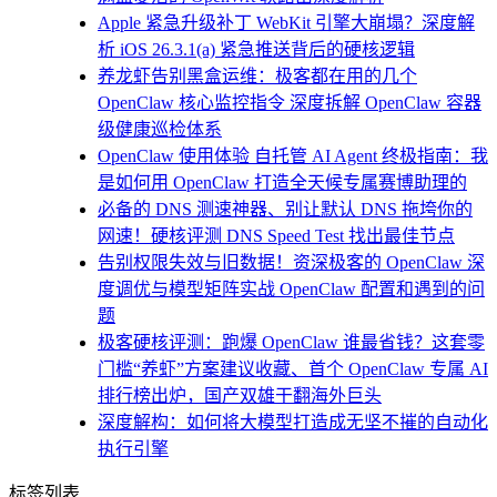
Apple 紧急升级补丁 WebKit 引擎大崩塌？深度解
析 iOS 26.3.1(a) 紧急推送背后的硬核逻辑
养龙虾告别黑盒运维：极客都在用的几个
OpenClaw 核心监控指令 深度拆解 OpenClaw 容器
级健康巡检体系
OpenClaw 使用体验 自托管 AI Agent 终极指南：我
是如何用 OpenClaw 打造全天候专属赛博助理的
必备的 DNS 测速神器、别让默认 DNS 拖垮你的
网速！硬核评测 DNS Speed Test 找出最佳节点
告别权限失效与旧数据！资深极客的 OpenClaw 深
度调优与模型矩阵实战 OpenClaw 配置和遇到的问
题
极客硬核评测：跑爆 OpenClaw 谁最省钱？这套零
门槛“养虾”方案建议收藏、首个 OpenClaw 专属 AI
排行榜出炉，国产双雄干翻海外巨头
深度解构：如何将大模型打造成无坚不摧的自动化
执行引擎
标签列表