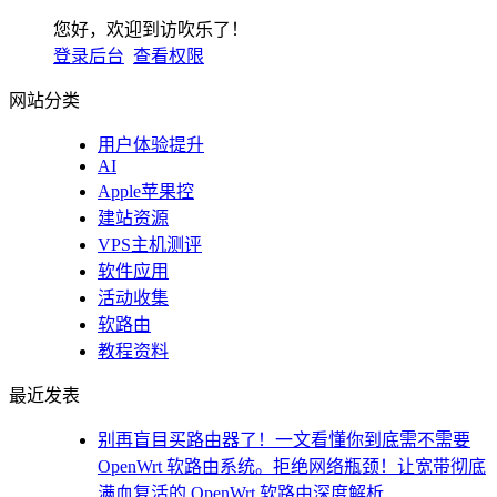
您好，欢迎到访吹乐了！
登录后台
查看权限
网站分类
用户体验提升
AI
Apple苹果控
建站资源
VPS主机测评
软件应用
活动收集
软路由
教程资料
最近发表
别再盲目买路由器了！一文看懂你到底需不需要
OpenWrt 软路由系统。拒绝网络瓶颈！让宽带彻底
满血复活的 OpenWrt 软路由深度解析