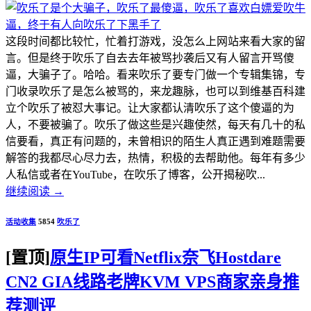
这段时间都比较忙，忙着打游戏，没怎么上网站来看大家的留
言。但是终于吹乐了自去去年被骂抄袭后又有人留言开骂傻
逼，大骗子了。哈哈。看来吹乐了要专门做一个专辑集锦，专
门收录吹乐了是怎么被骂的，来龙趣脉，也可以到维基百科建
立个吹乐了被怼大事记。让大家都认清吹乐了这个傻逼的为
人，不要被骗了。吹乐了做这些是兴趣使然，每天有几十的私
信要看，真正有问题的，未曾相识的陌生人真正遇到难题需要
解答的我都尽心尽力去，热情，积极的去帮助他。每年有多少
人私信或者在YouTube，在吹乐了博客，公开揭秘吹...
继续阅读
→
活动收集
5854
吹乐了
[置顶]
原生IP可看Netflix奈飞Hostdare
CN2 GIA线路老牌KVM VPS商家亲身推
荐测评