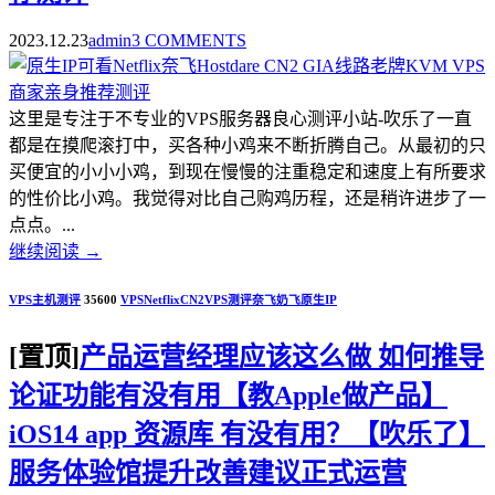
2023.12.23
admin
3 COMMENTS
这里是专注于不专业的VPS服务器良心测评小站-吹乐了一直
都是在摸爬滚打中，买各种小鸡来不断折腾自己。从最初的只
买便宜的小小小鸡，到现在慢慢的注重稳定和速度上有所要求
的性价比小鸡。我觉得对比自己购鸡历程，还是稍许进步了一
点点。...
继续阅读
→
VPS主机测评
35600
VPS
Netflix
CN2
VPS测评
奈飞
奶飞
原生IP
[置顶]
产品运营经理应该这么做 如何推导
论证功能有没有用【教Apple做产品】
iOS14 app 资源库 有没有用？【吹乐了】
服务体验馆提升改善建议正式运营