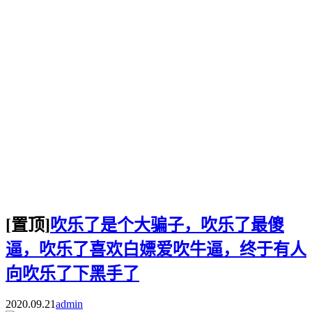
[置顶]
吹乐了是个大骗子，吹乐了最傻
逼，吹乐了喜欢白嫖爱吹牛逼，终于有人
向吹乐了下黑手了
2020.09.21
admin