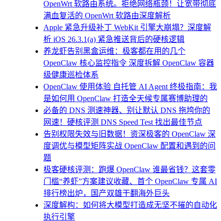
OpenWrt 软路由系统。拒绝网络瓶颈！让宽带彻底
满血复活的 OpenWrt 软路由深度解析
Apple 紧急升级补丁 WebKit 引擎大崩塌？深度解
析 iOS 26.3.1(a) 紧急推送背后的硬核逻辑
养龙虾告别黑盒运维：极客都在用的几个
OpenClaw 核心监控指令 深度拆解 OpenClaw 容器
级健康巡检体系
OpenClaw 使用体验 自托管 AI Agent 终极指南：我
是如何用 OpenClaw 打造全天候专属赛博助理的
必备的 DNS 测速神器、别让默认 DNS 拖垮你的
网速！硬核评测 DNS Speed Test 找出最佳节点
告别权限失效与旧数据！资深极客的 OpenClaw 深
度调优与模型矩阵实战 OpenClaw 配置和遇到的问
题
极客硬核评测：跑爆 OpenClaw 谁最省钱？这套零
门槛“养虾”方案建议收藏、首个 OpenClaw 专属 AI
排行榜出炉，国产双雄干翻海外巨头
深度解构：如何将大模型打造成无坚不摧的自动化
执行引擎