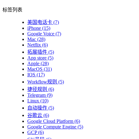
标签列表
美国电话卡
(7)
iPhone
(15)
Google Voice
(7)
Mac
(28)
Netflix
(6)
拓展插件
(5)
App store
(5)
Apple
(28)
MacOS
(31)
IOS
(17)
Workflow规则
(5)
捷径规则
(6)
Telegram
(9)
Linux
(10)
自动操作
(5)
谷歌云
(6)
Google Cloud Platform
(6)
Google Compute Engine
(5)
GCP
(6)