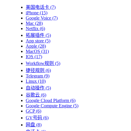
美国电话卡
(7)
iPhone
(15)
Google Voice
(7)
Mac
(28)
Netflix
(6)
拓展插件
(5)
App store
(5)
Apple
(28)
MacOS
(31)
IOS
(17)
Workflow规则
(5)
捷径规则
(6)
Telegram
(9)
Linux
(10)
自动操作
(5)
谷歌云
(6)
Google Cloud Platform
(6)
Google Compute Engine
(5)
GCP
(6)
GV号码
(6)
网盘
(8)