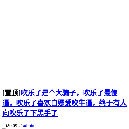
[置顶]
吹乐了是个大骗子，吹乐了最傻
逼，吹乐了喜欢白嫖爱吹牛逼，终于有人
向吹乐了下黑手了
2020.09.21
admin