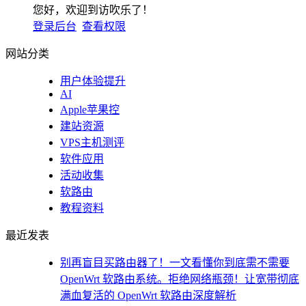
您好，欢迎到访吹乐了！
登录后台
查看权限
网站分类
用户体验提升
AI
Apple苹果控
建站资源
VPS主机测评
软件应用
活动收集
软路由
教程资料
最近发表
别再盲目买路由器了！一文看懂你到底需不需要
OpenWrt 软路由系统。拒绝网络瓶颈！让宽带彻底
满血复活的 OpenWrt 软路由深度解析