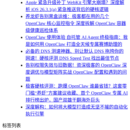
Apple 紧急升级补丁 WebKit 引擎大崩塌？深度解
析 iOS 26.3.1(a) 紧急推送背后的硬核逻辑
养龙虾告别黑盒运维：极客都在用的几个
OpenClaw 核心监控指令 深度拆解 OpenClaw 容器
级健康巡检体系
OpenClaw 使用体验 自托管 AI Agent 终极指南：我
是如何用 OpenClaw 打造全天候专属赛博助理的
必备的 DNS 测速神器、别让默认 DNS 拖垮你的
网速！硬核评测 DNS Speed Test 找出最佳节点
告别权限失效与旧数据！资深极客的 OpenClaw 深
度调优与模型矩阵实战 OpenClaw 配置和遇到的问
题
极客硬核评测：跑爆 OpenClaw 谁最省钱？这套零
门槛“养虾”方案建议收藏、首个 OpenClaw 专属 AI
排行榜出炉，国产双雄干翻海外巨头
深度解构：如何将大模型打造成无坚不摧的自动化
执行引擎
标签列表