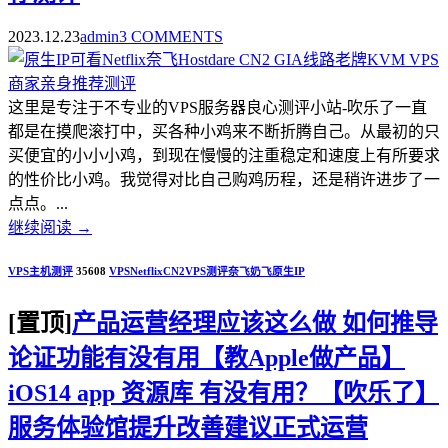
2023.12.23
admin
3 COMMENTS
这里是专注于不专业的VPS服务器良心测评小站-吹乐了一直
都是在摸爬滚打中，买各种小鸡来不断折腾自己。从最初的只
买便宜的小小小鸡，到现在慢慢的注重稳定和速度上有所要求
的性价比小鸡。我觉得对比自己购鸡历程，还是稍许进步了一
点点。...
继续阅读
→
VPS主机测评
35608
VPS
Netflix
CN2
VPS测评
奈飞
奶飞
原生IP
[置顶]
产品运营经理应该这么做 如何推导
论证功能有没有用【教Apple做产品】
iOS14 app 资源库 有没有用？【吹乐了】
服务体验馆提升改善建议正式运营