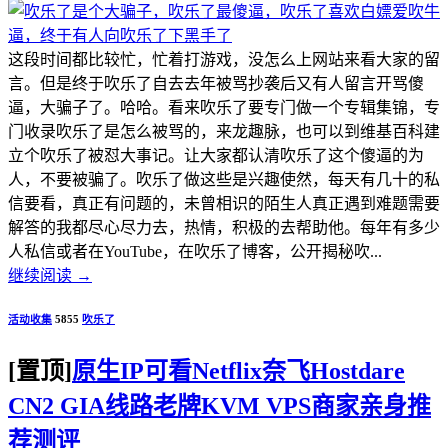
这段时间都比较忙，忙着打游戏，没怎么上网站来看大家的留
言。但是终于吹乐了自去去年被骂抄袭后又有人留言开骂傻
逼，大骗子了。哈哈。看来吹乐了要专门做一个专辑集锦，专
门收录吹乐了是怎么被骂的，来龙趣脉，也可以到维基百科建
立个吹乐了被怼大事记。让大家都认清吹乐了这个傻逼的为
人，不要被骗了。吹乐了做这些是兴趣使然，每天有几十的私
信要看，真正有问题的，未曾相识的陌生人真正遇到难题需要
解答的我都尽心尽力去，热情，积极的去帮助他。每年有多少
人私信或者在YouTube，在吹乐了博客，公开揭秘吹...
继续阅读
→
活动收集
5855
吹乐了
[置顶]
原生IP可看Netflix奈飞Hostdare
CN2 GIA线路老牌KVM VPS商家亲身推
荐测评