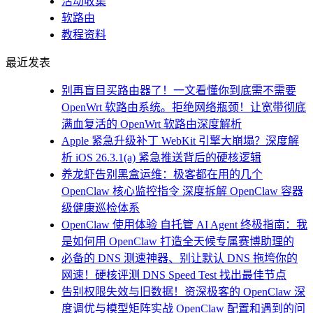
活动收集
软路由
教程资料
最近发表
别再盲目买路由器了！一文看懂你到底需不需要
OpenWrt 软路由系统。拒绝网络瓶颈！让宽带彻底
满血复活的 OpenWrt 软路由深度解析
Apple 紧急升级补丁 WebKit 引擎大崩塌？深度解
析 iOS 26.3.1(a) 紧急推送背后的硬核逻辑
养龙虾告别黑盒运维：极客都在用的几个
OpenClaw 核心监控指令 深度拆解 OpenClaw 容器
级健康巡检体系
OpenClaw 使用体验 自托管 AI Agent 终极指南：我
是如何用 OpenClaw 打造全天候专属赛博助理的
必备的 DNS 测速神器、别让默认 DNS 拖垮你的
网速！硬核评测 DNS Speed Test 找出最佳节点
告别权限失效与旧数据！资深极客的 OpenClaw 深
度调优与模型矩阵实战 OpenClaw 配置和遇到的问