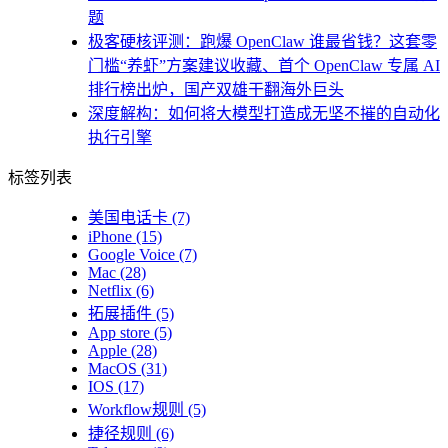
题
极客硬核评测：跑爆 OpenClaw 谁最省钱？这套零
门槛“养虾”方案建议收藏、首个 OpenClaw 专属 AI
排行榜出炉，国产双雄干翻海外巨头
深度解构：如何将大模型打造成无坚不摧的自动化
执行引擎
标签列表
美国电话卡
(7)
iPhone
(15)
Google Voice
(7)
Mac
(28)
Netflix
(6)
拓展插件
(5)
App store
(5)
Apple
(28)
MacOS
(31)
IOS
(17)
Workflow规则
(5)
捷径规则
(6)