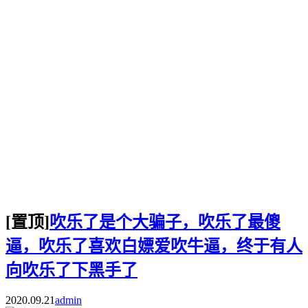
[置顶]
吹乐了是个大骗子，吹乐了最傻
逼，吹乐了喜欢白嫖爱吹牛逼，终于有人
向吹乐了下黑手了
2020.09.21
admin