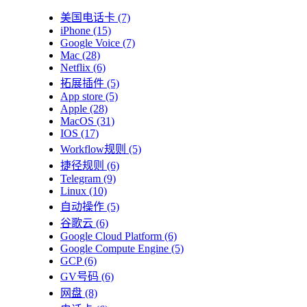
美国电话卡
(7)
iPhone
(15)
Google Voice
(7)
Mac
(28)
Netflix
(6)
拓展插件
(5)
App store
(5)
Apple
(28)
MacOS
(31)
IOS
(17)
Workflow规则
(5)
捷径规则
(6)
Telegram
(9)
Linux
(10)
自动操作
(5)
谷歌云
(6)
Google Cloud Platform
(6)
Google Compute Engine
(5)
GCP
(6)
GV号码
(6)
网盘
(8)