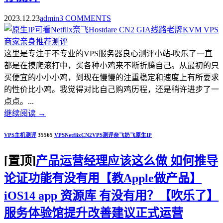
2023.12.23
admin
3 COMMENTS
这里是专注于不专业的VPS服务器良心测评小站-吹乐了一直
都是在摸爬滚打中，买各种小鸡来不断折腾自己。从最初的只
买便宜的小小小鸡，到现在慢慢的注重稳定和速度上有所要求
的性价比小鸡。我觉得对比自己购鸡历程，还是稍许进步了一
点点。...
继续阅读
→
VPS主机测评
35565
VPS
Netflix
CN2
VPS测评
奈飞
奶飞
原生IP
[置顶]
产品运营经理应该这么做 如何推导
论证功能有没有用【教Apple做产品】
iOS14 app 资源库 有没有用？【吹乐了】
服务体验馆提升改善建议正式运营