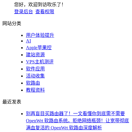
您好，欢迎到访吹乐了！
登录后台
查看权限
网站分类
用户体验提升
AI
Apple苹果控
建站资源
VPS主机测评
软件应用
活动收集
软路由
教程资料
最近发表
别再盲目买路由器了！一文看懂你到底需不需要
OpenWrt 软路由系统。拒绝网络瓶颈！让宽带彻底
满血复活的 OpenWrt 软路由深度解析