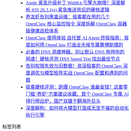
Apple 紧急升级补丁 WebKit 引擎大崩塌？深度解
析 iOS 26.3.1(a) 紧急推送背后的硬核逻辑
养龙虾告别黑盒运维：极客都在用的几个
OpenClaw 核心监控指令 深度拆解 OpenClaw 容器
级健康巡检体系
OpenClaw 使用体验 自托管 AI Agent 终极指南：我
是如何用 OpenClaw 打造全天候专属赛博助理的
必备的 DNS 测速神器、别让默认 DNS 拖垮你的
网速！硬核评测 DNS Speed Test 找出最佳节点
告别权限失效与旧数据！资深极客的 OpenClaw 深
度调优与模型矩阵实战 OpenClaw 配置和遇到的问
题
极客硬核评测：跑爆 OpenClaw 谁最省钱？这套零
门槛“养虾”方案建议收藏、首个 OpenClaw 专属 AI
排行榜出炉，国产双雄干翻海外巨头
深度解构：如何将大模型打造成无坚不摧的自动化
执行引擎
标签列表