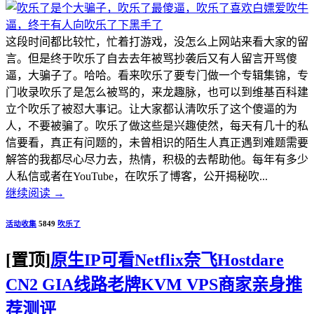
这段时间都比较忙，忙着打游戏，没怎么上网站来看大家的留
言。但是终于吹乐了自去去年被骂抄袭后又有人留言开骂傻
逼，大骗子了。哈哈。看来吹乐了要专门做一个专辑集锦，专
门收录吹乐了是怎么被骂的，来龙趣脉，也可以到维基百科建
立个吹乐了被怼大事记。让大家都认清吹乐了这个傻逼的为
人，不要被骗了。吹乐了做这些是兴趣使然，每天有几十的私
信要看，真正有问题的，未曾相识的陌生人真正遇到难题需要
解答的我都尽心尽力去，热情，积极的去帮助他。每年有多少
人私信或者在YouTube，在吹乐了博客，公开揭秘吹...
继续阅读
→
活动收集
5849
吹乐了
[置顶]
原生IP可看Netflix奈飞Hostdare
CN2 GIA线路老牌KVM VPS商家亲身推
荐测评