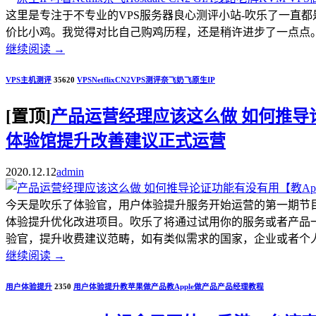
这里是专注于不专业的VPS服务器良心测评小站-吹乐了一直
价比小鸡。我觉得对比自己购鸡历程，还是稍许进步了一点点。.
继续阅读
→
VPS主机测评
35620
VPS
Netflix
CN2
VPS测评
奈飞
奶飞
原生IP
[置顶]
产品运营经理应该这么做 如何推导论证
体验馆提升改善建议正式运营
2020.12.12
admin
今天是吹乐了体验官，用户体验提升服务开始运营的第一期节
体验提升优化改进项目。吹乐了将通过试用你的服务或者产品
验官，提升收费建议范畴，如有类似需求的国家，企业或者个人开发者，
继续阅读
→
用户体验提升
2350
用户体验提升
教苹果做产品
教Apple做产品
产品经理教程