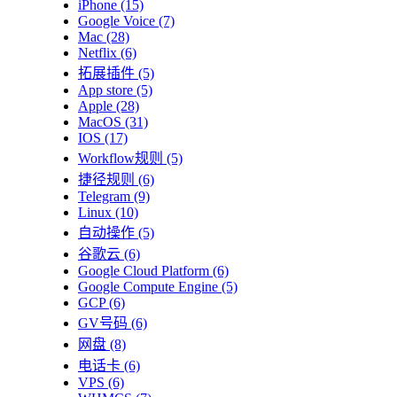
iPhone
(15)
Google Voice
(7)
Mac
(28)
Netflix
(6)
拓展插件
(5)
App store
(5)
Apple
(28)
MacOS
(31)
IOS
(17)
Workflow规则
(5)
捷径规则
(6)
Telegram
(9)
Linux
(10)
自动操作
(5)
谷歌云
(6)
Google Cloud Platform
(6)
Google Compute Engine
(5)
GCP
(6)
GV号码
(6)
网盘
(8)
电话卡
(6)
VPS
(6)