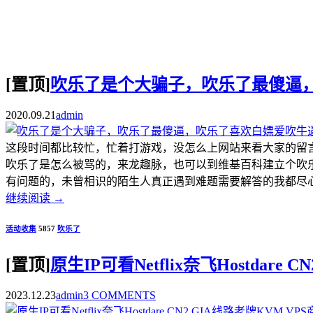
[置顶]
吹乐了是个大骗子，吹乐了最傻逼
2020.09.21
admin
这段时间都比较忙，忙着打游戏，没怎么上网站来看大家的留
吹乐了是怎么被骂的，来龙趣脉，也可以到维基百科建立个吹
有问题的，未曾相识的陌生人真正遇到难题需要解答的我都尽心尽
继续阅读
→
活动收集
5857
吹乐了
[置顶]
原生IP可看Netflix奈飞Hostdar
2023.12.23
admin
3 COMMENTS