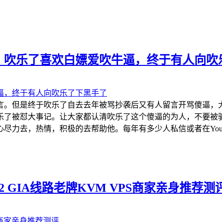
，吹乐了喜欢白嫖爱吹牛逼，终于有人向吹
言。但是终于吹乐了自去去年被骂抄袭后又有人留言开骂傻逼，
乐了被怼大事记。让大家都认清吹乐了这个傻逼的为人，不要被
力去，热情，积极的去帮助他。每年有多少人私信或者在YouTu
e CN2 GIA线路老牌KVM VPS商家亲身推荐测