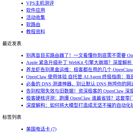
VPS主机测评
软件应用
活动收集
软路由
教程资料
最近发表
别再盲目买路由器了！一文看懂你到底需不需要 Open
Apple 紧急升级补丁 WebKit 引擎大崩塌？深度解析 i
养龙虾告别黑盒运维：极客都在用的几个 OpenClaw
OpenClaw 使用体验 自托管 AI Agent 终极指南
必备的 DNS 测速神器、别让默认 DNS 拖垮你的网速！
告别权限失效与旧数据！资深极客的 OpenClaw 深
极客硬核评测：跑爆 OpenClaw 谁最省钱？这套零
深度解构：如何将大模型打造成无坚不摧的自动化
标签列表
美国电话卡
(7)