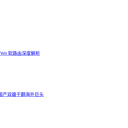
Wrt 软路由深度解析
炉，国产双雄干翻海外巨头