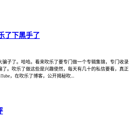
乐了下黑手了
大骗子了。哈哈。看来吹乐了要专门做一个专辑集锦，专门收录
骗了。吹乐了做这些是兴趣使然，每天有几十的私信要看，真正
be，在吹乐了博客，公开揭秘吹...
评