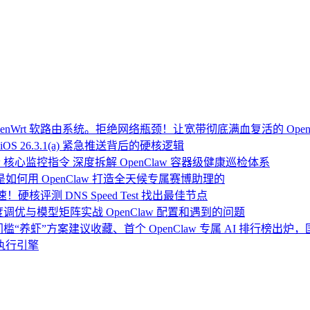
Wrt 软路由系统。拒绝网络瓶颈！让宽带彻底满血复活的 Open
OS 26.3.1(a) 紧急推送背后的硬核逻辑
 核心监控指令 深度拆解 OpenClaw 容器级健康巡检体系
：我是如何用 OpenClaw 打造全天候专属赛博助理的
硬核评测 DNS Speed Test 找出最佳节点
度调优与模型矩阵实战 OpenClaw 配置和遇到的问题
门槛“养虾”方案建议收藏、首个 OpenClaw 专属 AI 排行榜出
执行引擎