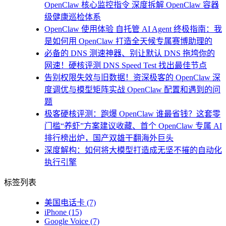
OpenClaw 核心监控指令 深度拆解 OpenClaw 容器
级健康巡检体系
OpenClaw 使用体验 自托管 AI Agent 终极指南：我
是如何用 OpenClaw 打造全天候专属赛博助理的
必备的 DNS 测速神器、别让默认 DNS 拖垮你的
网速！硬核评测 DNS Speed Test 找出最佳节点
告别权限失效与旧数据！资深极客的 OpenClaw 深
度调优与模型矩阵实战 OpenClaw 配置和遇到的问
题
极客硬核评测：跑爆 OpenClaw 谁最省钱？这套零
门槛“养虾”方案建议收藏、首个 OpenClaw 专属 AI
排行榜出炉，国产双雄干翻海外巨头
深度解构：如何将大模型打造成无坚不摧的自动化
执行引擎
标签列表
美国电话卡
(7)
iPhone
(15)
Google Voice
(7)