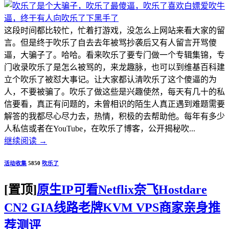
这段时间都比较忙，忙着打游戏，没怎么上网站来看大家的留
言。但是终于吹乐了自去去年被骂抄袭后又有人留言开骂傻
逼，大骗子了。哈哈。看来吹乐了要专门做一个专辑集锦，专
门收录吹乐了是怎么被骂的，来龙趣脉，也可以到维基百科建
立个吹乐了被怼大事记。让大家都认清吹乐了这个傻逼的为
人，不要被骗了。吹乐了做这些是兴趣使然，每天有几十的私
信要看，真正有问题的，未曾相识的陌生人真正遇到难题需要
解答的我都尽心尽力去，热情，积极的去帮助他。每年有多少
人私信或者在YouTube，在吹乐了博客，公开揭秘吹...
继续阅读
→
活动收集
5850
吹乐了
[置顶]
原生IP可看Netflix奈飞Hostdare
CN2 GIA线路老牌KVM VPS商家亲身推
荐测评