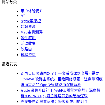
网站分类
用户体验提升
AI
Apple苹果控
建站资源
VPS主机测评
软件应用
活动收集
软路由
教程资料
最近发表
别再盲目买路由器了！一文看懂你到底需不需要
OpenWrt 软路由系统。拒绝网络瓶颈！让宽带彻底
满血复活的 OpenWrt 软路由深度解析
Apple 紧急升级补丁 WebKit 引擎大崩塌？深度解
析 iOS 26.3.1(a) 紧急推送背后的硬核逻辑
养龙虾告别黑盒运维：极客都在用的几个