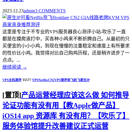
2023.12.23
admin
3 COMMENTS
这里是专注于不专业的VPS服务器良心测评小站-吹乐了一直
都是在摸爬滚打中，买各种小鸡来不断折腾自己。从最初的只
买便宜的小小小鸡，到现在慢慢的注重稳定和速度上有所要求
的性价比小鸡。我觉得对比自己购鸡历程，还是稍许进步了一
点点。...
继续阅读
→
VPS主机测评
35577
VPS
Netflix
CN2
VPS测评
奈飞
奶飞
原生IP
[置顶]
产品运营经理应该这么做 如何推导
论证功能有没有用【教Apple做产品】
iOS14 app 资源库 有没有用？【吹乐了】
服务体验馆提升改善建议正式运营