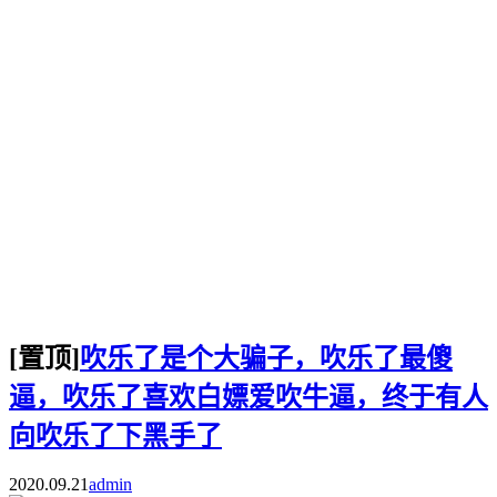
[置顶]
吹乐了是个大骗子，吹乐了最傻
逼，吹乐了喜欢白嫖爱吹牛逼，终于有人
向吹乐了下黑手了
2020.09.21
admin