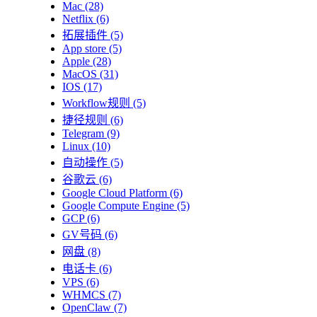
Mac
(28)
Netflix
(6)
拓展插件
(5)
App store
(5)
Apple
(28)
MacOS
(31)
IOS
(17)
Workflow规则
(5)
捷径规则
(6)
Telegram
(9)
Linux
(10)
自动操作
(5)
谷歌云
(6)
Google Cloud Platform
(6)
Google Compute Engine
(5)
GCP
(6)
GV号码
(6)
网盘
(8)
电话卡
(6)
VPS
(6)
WHMCS
(7)
OpenClaw
(7)