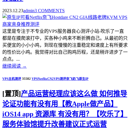
2023.12.23
admin
3 COMMENTS
这里是专注于不专业的VPS服务器良心测评小站-吹乐了一直
都是在摸爬滚打中，买各种小鸡来不断折腾自己。从最初的只
买便宜的小小小鸡，到现在慢慢的注重稳定和速度上有所要求
的性价比小鸡。我觉得对比自己购鸡历程，还是稍许进步了一
点点。...
继续阅读
→
VPS主机测评
35582
VPS
Netflix
CN2
VPS测评
奈飞
奶飞
原生IP
[置顶]
产品运营经理应该这么做 如何推导
论证功能有没有用【教Apple做产品】
iOS14 app 资源库 有没有用？【吹乐了】
服务体验馆提升改善建议正式运营