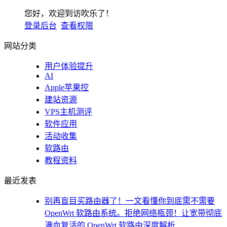
您好，欢迎到访吹乐了！
登录后台
查看权限
网站分类
用户体验提升
AI
Apple苹果控
建站资源
VPS主机测评
软件应用
活动收集
软路由
教程资料
最近发表
别再盲目买路由器了！一文看懂你到底需不需要
OpenWrt 软路由系统。拒绝网络瓶颈！让宽带彻底
满血复活的 OpenWrt 软路由深度解析