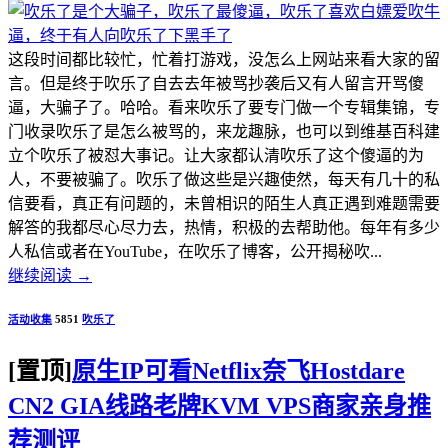
这段时间都比较忙，忙着打游戏，没怎么上网站来看大家的留
言。但是终于吹乐了自去去年被骂抄袭后又有人留言开骂傻
逼，大骗子了。哈哈。看来吹乐了要专门做一个专辑集锦，专
门收录吹乐了是怎么被骂的，来龙趣脉，也可以到维基百科建
立个吹乐了被怼大事记。让大家都认清吹乐了这个傻逼的为
人，不要被骗了。吹乐了做这些是兴趣使然，每天有几十的私
信要看，真正有问题的，未曾相识的陌生人真正遇到难题需要
解答的我都尽心尽力去，热情，积极的去帮助他。每年有多少
人私信或者在YouTube，在吹乐了博客，公开揭秘吹...
继续阅读
→
活动收集
5851
吹乐了
[置顶]
原生IP可看Netflix奈飞Hostdare
CN2 GIA线路老牌KVM VPS商家亲身推
荐测评