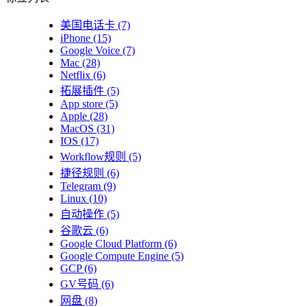
美国电话卡
(7)
iPhone
(15)
Google Voice
(7)
Mac
(28)
Netflix
(6)
拓展插件
(5)
App store
(5)
Apple
(28)
MacOS
(31)
IOS
(17)
Workflow规则
(5)
捷径规则
(6)
Telegram
(9)
Linux
(10)
自动操作
(5)
谷歌云
(6)
Google Cloud Platform
(6)
Google Compute Engine
(5)
GCP
(6)
GV号码
(6)
网盘
(8)