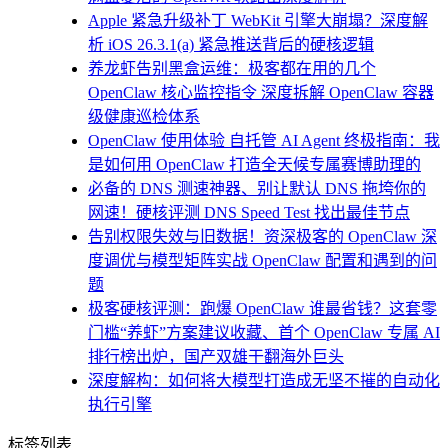
Apple 紧急升级补丁 WebKit 引擎大崩塌？深度解
析 iOS 26.3.1(a) 紧急推送背后的硬核逻辑
养龙虾告别黑盒运维：极客都在用的几个
OpenClaw 核心监控指令 深度拆解 OpenClaw 容器
级健康巡检体系
OpenClaw 使用体验 自托管 AI Agent 终极指南：我
是如何用 OpenClaw 打造全天候专属赛博助理的
必备的 DNS 测速神器、别让默认 DNS 拖垮你的
网速！硬核评测 DNS Speed Test 找出最佳节点
告别权限失效与旧数据！资深极客的 OpenClaw 深
度调优与模型矩阵实战 OpenClaw 配置和遇到的问
题
极客硬核评测：跑爆 OpenClaw 谁最省钱？这套零
门槛“养虾”方案建议收藏、首个 OpenClaw 专属 AI
排行榜出炉，国产双雄干翻海外巨头
深度解构：如何将大模型打造成无坚不摧的自动化
执行引擎
标签列表