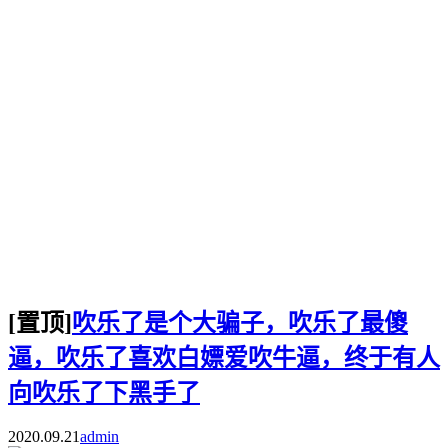
[置顶]
吹乐了是个大骗子，吹乐了最傻
逼，吹乐了喜欢白嫖爱吹牛逼，终于有人
向吹乐了下黑手了
2020.09.21
admin