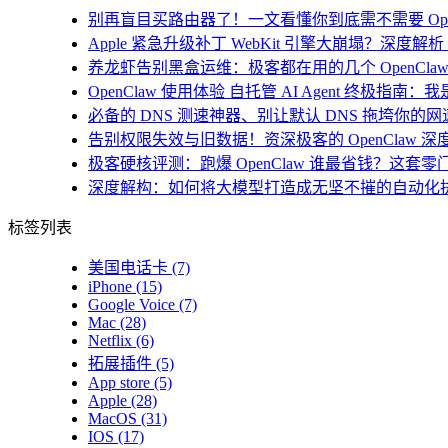
别再盲目买路由器了！一文看懂你到底需不需要 Open
Apple 紧急升级补丁 WebKit 引擎大崩塌？深度解析 i
养龙虾告别黑盒运维：极客都在用的几个 OpenClaw
OpenClaw 使用体验 自托管 AI Agent 终极指南
必备的 DNS 测速神器、别让默认 DNS 拖垮你的网速！
告别权限失效与旧数据！资深极客的 OpenClaw 深
极客硬核评测：跑爆 OpenClaw 谁最省钱？这套零
深度解构：如何将大模型打造成无坚不摧的自动化
标签列表
美国电话卡
(7)
iPhone
(15)
Google Voice
(7)
Mac
(28)
Netflix
(6)
拓展插件
(5)
App store
(5)
Apple
(28)
MacOS
(31)
IOS
(17)