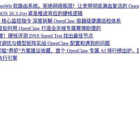
Wrt 软路由系统。拒绝网络瓶颈！让宽带彻底满血复活的 Open
OS 26.3.1(a) 紧急推送背后的硬核逻辑
 核心监控指令 深度拆解 OpenClaw 容器级健康巡检体系
：我是如何用 OpenClaw 打造全天候专属赛博助理的
硬核评测 DNS Speed Test 找出最佳节点
度调优与模型矩阵实战 OpenClaw 配置和遇到的问题
门槛“养虾”方案建议收藏、首个 OpenClaw 专属 AI 排行榜出
执行引擎