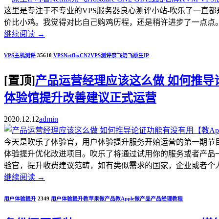
这里是专注于不专业的VPS服务器良心测评小站-吹乐了一直
价比小鸡。我觉得对比自己购鸡历程，还是稍许进步了一点点。.
继续阅读
→
VPS主机测评
35610
VPS
Netflix
CN2
VPS测评
奈飞
奶飞
原生IP
[置顶]
产品运营经理应该这么做 如何推导论证
体验馆提升改善建议正式运营
2020.12.12
admin
今天是吹乐了体验官，用户体验提升服务开始运营的第一期节
体验提升优化改进项目。吹乐了将通过试用你的服务或者产品
验官，提升收费建议范畴，如有类似需求的国家，企业或者个人开发者，
继续阅读
→
用户体验提升
2349
用户体验提升
教苹果做产品
教Apple做产品
产品经理教程