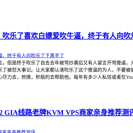
，吹乐了喜欢白嫖爱吹牛逼，终于有人向吹
言。但是终于吹乐了自去去年被骂抄袭后又有人留言开骂傻逼，
乐了被怼大事记。让大家都认清吹乐了这个傻逼的为人，不要被
力去，热情，积极的去帮助他。每年有多少人私信或者在YouTu
e CN2 GIA线路老牌KVM VPS商家亲身推荐测