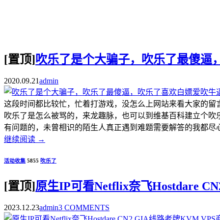
[置顶]
吹乐了是个大骗子，吹乐了最傻逼
2020.09.21
admin
这段时间都比较忙，忙着打游戏，没怎么上网站来看大家的留
吹乐了是怎么被骂的，来龙趣脉，也可以到维基百科建立个吹
有问题的，未曾相识的陌生人真正遇到难题需要解答的我都尽心尽
继续阅读
→
活动收集
5855
吹乐了
[置顶]
原生IP可看Netflix奈飞Hostdar
2023.12.23
admin
3 COMMENTS