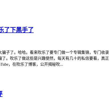
乐了下黑手了
大骗子了。哈哈。看来吹乐了要专门做一个专辑集锦，专门收录
骗了。吹乐了做这些是兴趣使然，每天有几十的私信要看，真正
be，在吹乐了博客，公开揭秘吹...
评