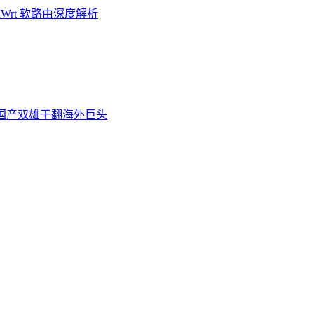
Wrt 软路由深度解析
炉，国产双雄干翻海外巨头