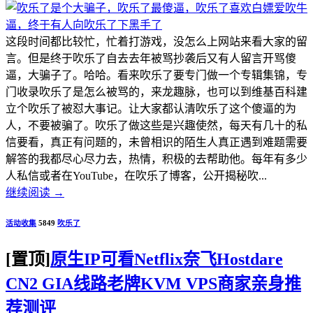
这段时间都比较忙，忙着打游戏，没怎么上网站来看大家的留
言。但是终于吹乐了自去去年被骂抄袭后又有人留言开骂傻
逼，大骗子了。哈哈。看来吹乐了要专门做一个专辑集锦，专
门收录吹乐了是怎么被骂的，来龙趣脉，也可以到维基百科建
立个吹乐了被怼大事记。让大家都认清吹乐了这个傻逼的为
人，不要被骗了。吹乐了做这些是兴趣使然，每天有几十的私
信要看，真正有问题的，未曾相识的陌生人真正遇到难题需要
解答的我都尽心尽力去，热情，积极的去帮助他。每年有多少
人私信或者在YouTube，在吹乐了博客，公开揭秘吹...
继续阅读
→
活动收集
5849
吹乐了
[置顶]
原生IP可看Netflix奈飞Hostdare
CN2 GIA线路老牌KVM VPS商家亲身推
荐测评