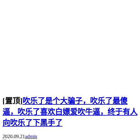
[置顶]
吹乐了是个大骗子，吹乐了最傻
逼，吹乐了喜欢白嫖爱吹牛逼，终于有人
向吹乐了下黑手了
2020.09.21
admin