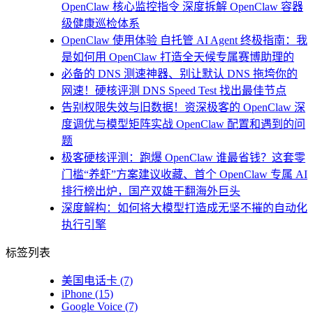
OpenClaw 核心监控指令 深度拆解 OpenClaw 容器
级健康巡检体系
OpenClaw 使用体验 自托管 AI Agent 终极指南：我
是如何用 OpenClaw 打造全天候专属赛博助理的
必备的 DNS 测速神器、别让默认 DNS 拖垮你的
网速！硬核评测 DNS Speed Test 找出最佳节点
告别权限失效与旧数据！资深极客的 OpenClaw 深
度调优与模型矩阵实战 OpenClaw 配置和遇到的问
题
极客硬核评测：跑爆 OpenClaw 谁最省钱？这套零
门槛“养虾”方案建议收藏、首个 OpenClaw 专属 AI
排行榜出炉，国产双雄干翻海外巨头
深度解构：如何将大模型打造成无坚不摧的自动化
执行引擎
标签列表
美国电话卡
(7)
iPhone
(15)
Google Voice
(7)