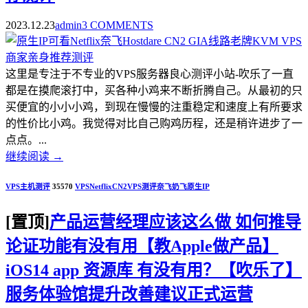
2023.12.23
admin
3 COMMENTS
这里是专注于不专业的VPS服务器良心测评小站-吹乐了一直
都是在摸爬滚打中，买各种小鸡来不断折腾自己。从最初的只
买便宜的小小小鸡，到现在慢慢的注重稳定和速度上有所要求
的性价比小鸡。我觉得对比自己购鸡历程，还是稍许进步了一
点点。...
继续阅读
→
VPS主机测评
35570
VPS
Netflix
CN2
VPS测评
奈飞
奶飞
原生IP
[置顶]
产品运营经理应该这么做 如何推导
论证功能有没有用【教Apple做产品】
iOS14 app 资源库 有没有用？【吹乐了】
服务体验馆提升改善建议正式运营