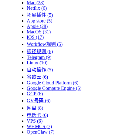
Mac
(28)
Netflix
(6)
拓展插件
(5)
App store
(5)
Apple
(28)
MacOS
(31)
IOS
(17)
Workflow规则
(5)
捷径规则
(6)
Telegram
(9)
Linux
(10)
自动操作
(5)
谷歌云
(6)
Google Cloud Platform
(6)
Google Compute Engine
(5)
GCP
(6)
GV号码
(6)
网盘
(8)
电话卡
(6)
VPS
(6)
WHMCS
(7)
OpenClaw
(7)