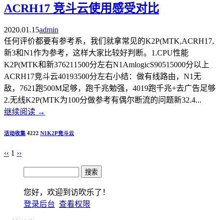
ACRH17 竞斗云使用感受对比
2020.01.15
admin
任何评价都要有参考系，我们就拿常见的K2P(MTK,ACRH17,
新3和N1作为参考，这样大家比较好判断。1.CPU性能
K2P(MTK和新376211500分左右N1AmlogicS90515000分以上
ACRH17竞斗云40193500分左右小结：做有线路由，N1无
敌，7621跑500M足够，跑千兆勉强，4019跑千兆+去广告足够
2.无线K2P(MTK为100分做参考有偶尔断流的问题新32.4...
继续阅读
→
活动收集
4222
N1
K2P
竞斗云
‹‹
1
››
您好，欢迎到访吹乐了！
登录后台
查看权限