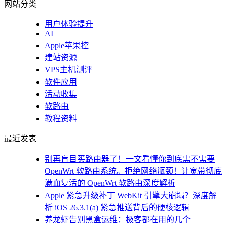
网站分类
用户体验提升
AI
Apple苹果控
建站资源
VPS主机测评
软件应用
活动收集
软路由
教程资料
最近发表
别再盲目买路由器了！一文看懂你到底需不需要
OpenWrt 软路由系统。拒绝网络瓶颈！让宽带彻底
满血复活的 OpenWrt 软路由深度解析
Apple 紧急升级补丁 WebKit 引擎大崩塌？深度解
析 iOS 26.3.1(a) 紧急推送背后的硬核逻辑
养龙虾告别黑盒运维：极客都在用的几个