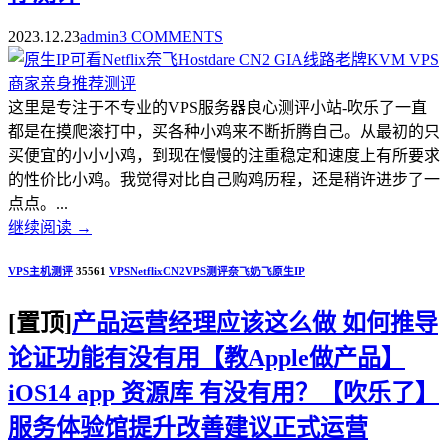
2023.12.23
admin
3 COMMENTS
这里是专注于不专业的VPS服务器良心测评小站-吹乐了一直
都是在摸爬滚打中，买各种小鸡来不断折腾自己。从最初的只
买便宜的小小小鸡，到现在慢慢的注重稳定和速度上有所要求
的性价比小鸡。我觉得对比自己购鸡历程，还是稍许进步了一
点点。...
继续阅读
→
VPS主机测评
35561
VPS
Netflix
CN2
VPS测评
奈飞
奶飞
原生IP
[置顶]
产品运营经理应该这么做 如何推导
论证功能有没有用【教Apple做产品】
iOS14 app 资源库 有没有用？【吹乐了】
服务体验馆提升改善建议正式运营