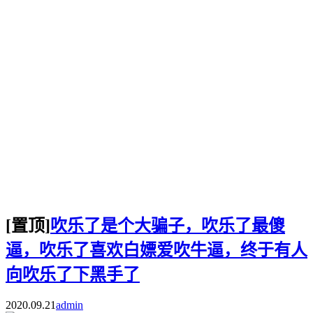
[置顶]
吹乐了是个大骗子，吹乐了最傻
逼，吹乐了喜欢白嫖爱吹牛逼，终于有人
向吹乐了下黑手了
2020.09.21
admin