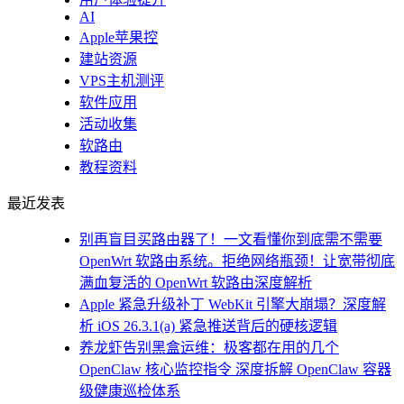
AI
Apple苹果控
建站资源
VPS主机测评
软件应用
活动收集
软路由
教程资料
最近发表
别再盲目买路由器了！一文看懂你到底需不需要
OpenWrt 软路由系统。拒绝网络瓶颈！让宽带彻底
满血复活的 OpenWrt 软路由深度解析
Apple 紧急升级补丁 WebKit 引擎大崩塌？深度解
析 iOS 26.3.1(a) 紧急推送背后的硬核逻辑
养龙虾告别黑盒运维：极客都在用的几个
OpenClaw 核心监控指令 深度拆解 OpenClaw 容器
级健康巡检体系