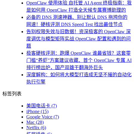
OpenClaw 使用体验 自托管 AI Agent 终极指南：我
是如何用 OpenClaw 打造全天候专属赛博助理的
必备的 DNS 测速神器、别让默认 DNS 拖垮你的
网速！硬核评测 DNS Speed Test 找出最佳节点
告别权限失效与旧数据！资深极客的 OpenClaw 深
度调优与模型矩阵实战 OpenClaw 配置和遇到的问
题
极客硬核评测：跑爆 OpenClaw 谁最省钱？这套零
门槛“养虾”方案建议收藏、首个 OpenClaw 专属 AI
排行榜出炉，国产双雄干翻海外巨头
深度解构：如何将大模型打造成无坚不摧的自动化
执行引擎
标签列表
美国电话卡
(7)
iPhone
(15)
Google Voice
(7)
Mac
(28)
Netflix
(6)