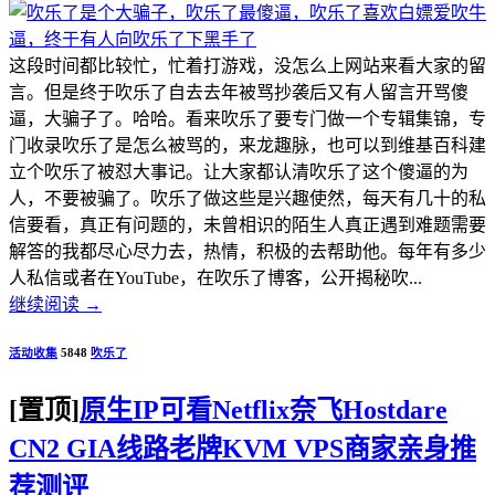
这段时间都比较忙，忙着打游戏，没怎么上网站来看大家的留
言。但是终于吹乐了自去去年被骂抄袭后又有人留言开骂傻
逼，大骗子了。哈哈。看来吹乐了要专门做一个专辑集锦，专
门收录吹乐了是怎么被骂的，来龙趣脉，也可以到维基百科建
立个吹乐了被怼大事记。让大家都认清吹乐了这个傻逼的为
人，不要被骗了。吹乐了做这些是兴趣使然，每天有几十的私
信要看，真正有问题的，未曾相识的陌生人真正遇到难题需要
解答的我都尽心尽力去，热情，积极的去帮助他。每年有多少
人私信或者在YouTube，在吹乐了博客，公开揭秘吹...
继续阅读
→
活动收集
5848
吹乐了
[置顶]
原生IP可看Netflix奈飞Hostdare
CN2 GIA线路老牌KVM VPS商家亲身推
荐测评