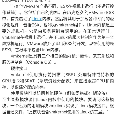
ESXi中的“ i”代表“集成”）。
与其他VMware产品不同，ESX在裸机上运行（不运行操
作系统）。它包括自己的内核。在历史悠久的VMware ESX
中，首先启动了
Linux
内核，然后将其用于加载各种专门的虚
拟化组件，包括ESX，也称为vmkernel组件。Linux内核是主
要的虚拟机。它是由服务控制台调用的。在正常运行时，
vmkernel在裸机上运行，基于Linux的服务控制台作为第一个
虚拟机运行。VMware放弃了4.1版ESX的开发，现在使用的是
ESXi，它根本不包含Linux内核。
vmkernel是具有三个接口的微内核：硬件，来宾系统和
服务控制台（Console OS）。
硬件接口
vmkernel使用执行前扫描（SBE）处理特殊或特权的
CPU指令和SRAT（系统资源分配表）来直接跟踪CPU和内
存，以跟踪分配的内存。
使用模块可以访问其他硬件（例如网络或存储设备）。
至少某些模块源自Linux内核中使用的模块。要访问这些模
块，一个名为的附加模块vmklinux实现了Linux模块接口。根
据自述文件，“此模块包含vmkernel使用的Linux仿真层。”