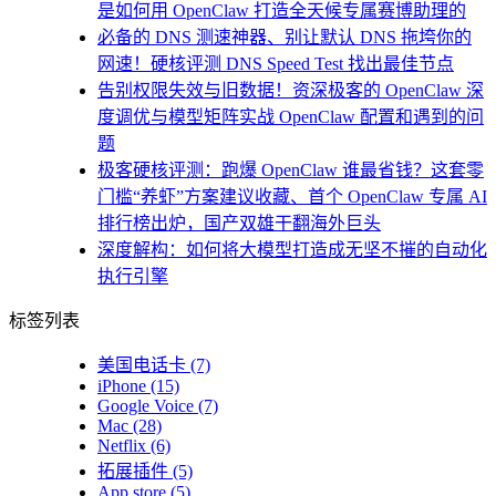
是如何用 OpenClaw 打造全天候专属赛博助理的
必备的 DNS 测速神器、别让默认 DNS 拖垮你的
网速！硬核评测 DNS Speed Test 找出最佳节点
告别权限失效与旧数据！资深极客的 OpenClaw 深
度调优与模型矩阵实战 OpenClaw 配置和遇到的问
题
极客硬核评测：跑爆 OpenClaw 谁最省钱？这套零
门槛“养虾”方案建议收藏、首个 OpenClaw 专属 AI
排行榜出炉，国产双雄干翻海外巨头
深度解构：如何将大模型打造成无坚不摧的自动化
执行引擎
标签列表
美国电话卡
(7)
iPhone
(15)
Google Voice
(7)
Mac
(28)
Netflix
(6)
拓展插件
(5)
App store
(5)