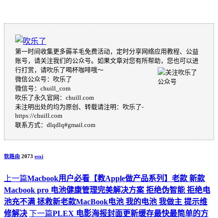
第一时间收集更多薅羊毛免费活动，定时分享网络应用教程、公益
账号，请关注我们的公众号。如果文章对您有所帮助，您也可以进
行打赏，请吹乐了喝杯咖啡哦～
微信公众号：吹乐了
微信号：chuill_com
吹乐了永久官网：chuill.com
未注明出处的均为原创、转载请注明：吹乐了-
https://chuill.com
联系方式：dlqdlq#gmail.com
软路由
2073
esxi
上一篇
Macbook用户必看【教Apple做产品系列】老款 新款
Macbook pro 电池健康管理完美解决方案 拒绝伪智能 拒绝电
池充不满 拯救新老款MacBook电池 我的电池 我做主 提示维
修解决
下一篇
PLEX 电影海报封面更新缓存最快最简单的方