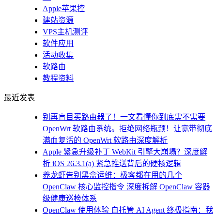
Apple苹果控
建站资源
VPS主机测评
软件应用
活动收集
软路由
教程资料
最近发表
别再盲目买路由器了！一文看懂你到底需不需要
OpenWrt 软路由系统。拒绝网络瓶颈！让宽带彻底
满血复活的 OpenWrt 软路由深度解析
Apple 紧急升级补丁 WebKit 引擎大崩塌？深度解
析 iOS 26.3.1(a) 紧急推送背后的硬核逻辑
养龙虾告别黑盒运维：极客都在用的几个
OpenClaw 核心监控指令 深度拆解 OpenClaw 容器
级健康巡检体系
OpenClaw 使用体验 自托管 AI Agent 终极指南：我