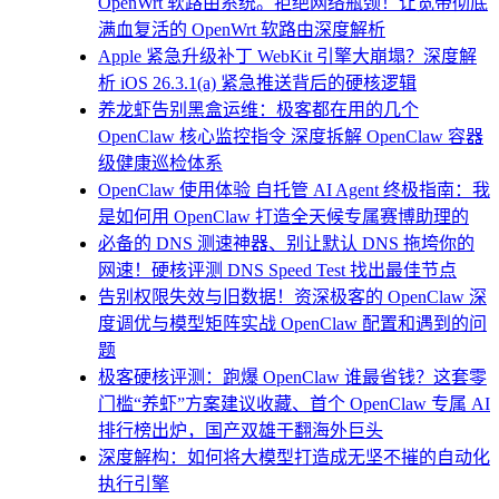
OpenWrt 软路由系统。拒绝网络瓶颈！让宽带彻底
满血复活的 OpenWrt 软路由深度解析
Apple 紧急升级补丁 WebKit 引擎大崩塌？深度解
析 iOS 26.3.1(a) 紧急推送背后的硬核逻辑
养龙虾告别黑盒运维：极客都在用的几个
OpenClaw 核心监控指令 深度拆解 OpenClaw 容器
级健康巡检体系
OpenClaw 使用体验 自托管 AI Agent 终极指南：我
是如何用 OpenClaw 打造全天候专属赛博助理的
必备的 DNS 测速神器、别让默认 DNS 拖垮你的
网速！硬核评测 DNS Speed Test 找出最佳节点
告别权限失效与旧数据！资深极客的 OpenClaw 深
度调优与模型矩阵实战 OpenClaw 配置和遇到的问
题
极客硬核评测：跑爆 OpenClaw 谁最省钱？这套零
门槛“养虾”方案建议收藏、首个 OpenClaw 专属 AI
排行榜出炉，国产双雄干翻海外巨头
深度解构：如何将大模型打造成无坚不摧的自动化
执行引擎