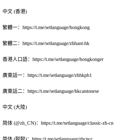
中文
(香港)
繁體一：
https://t.me/setlanguage/hongkong
繁體二：
https://t.me/setlanguage/zhhant-hk
香港人口語：
https://t.me/setlanguage/hongkonger
廣東話一：
https://t.me/setlanguage/zhhkpb1
廣東話二：
https://t.me/setlanguage/hkcantonese
中文
(大陸)
简体
(
@zh_CN
)：
https://t.me/setlanguage/classic-zh-cn
简体
(聪聪)：
https://t.me/setlanguage/zhcncc