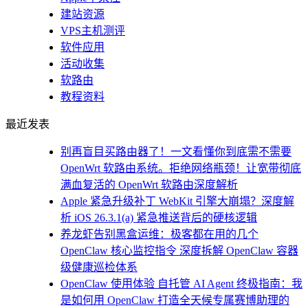
建站资源
VPS主机测评
软件应用
活动收集
软路由
教程资料
最近发表
别再盲目买路由器了！一文看懂你到底需不需要
OpenWrt 软路由系统。拒绝网络瓶颈！让宽带彻底
满血复活的 OpenWrt 软路由深度解析
Apple 紧急升级补丁 WebKit 引擎大崩塌？深度解
析 iOS 26.3.1(a) 紧急推送背后的硬核逻辑
养龙虾告别黑盒运维：极客都在用的几个
OpenClaw 核心监控指令 深度拆解 OpenClaw 容器
级健康巡检体系
OpenClaw 使用体验 自托管 AI Agent 终极指南：我
是如何用 OpenClaw 打造全天候专属赛博助理的