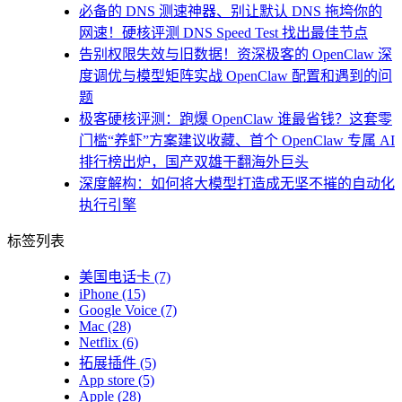
必备的 DNS 测速神器、别让默认 DNS 拖垮你的
网速！硬核评测 DNS Speed Test 找出最佳节点
告别权限失效与旧数据！资深极客的 OpenClaw 深
度调优与模型矩阵实战 OpenClaw 配置和遇到的问
题
极客硬核评测：跑爆 OpenClaw 谁最省钱？这套零
门槛“养虾”方案建议收藏、首个 OpenClaw 专属 AI
排行榜出炉，国产双雄干翻海外巨头
深度解构：如何将大模型打造成无坚不摧的自动化
执行引擎
标签列表
美国电话卡
(7)
iPhone
(15)
Google Voice
(7)
Mac
(28)
Netflix
(6)
拓展插件
(5)
App store
(5)
Apple
(28)