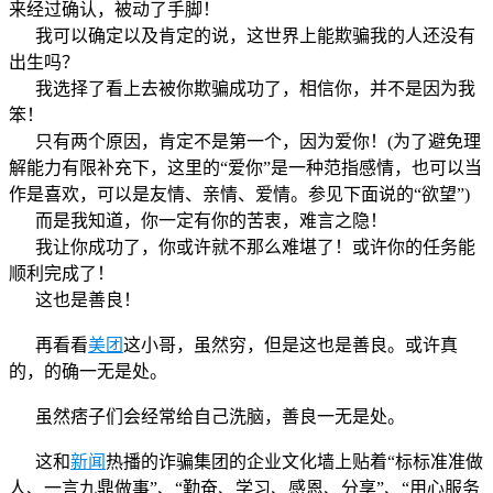
来经过确认，被动了手脚！
我可以确定以及肯定的说，这世界上能欺骗我的人还没有
出生吗？
我选择了看上去被你欺骗成功了，相信你，并不是因为我
笨！
只有两个原因，肯定不是第一个，因为爱你！(为了避免理
解能力有限补充下，这里的“爱你”是一种范指感情，也可以当
作是喜欢，可以是友情、亲情、爱情。参见下面说的“欲望”)
而是我知道，你一定有你的苦衷，难言之隐！
我让你成功了，你或许就不那么难堪了！或许你的任务能
顺利完成了！
这也是善良！
再看看
美团
这小哥，虽然穷，但是这也是善良。或许真
的，的确一无是处。
虽然痞子们会经常给自己洗脑，善良一无是处。
这和
新闻
热播的诈骗集团的企业文化墙上贴着“标标准准做
人、一言九鼎做事”、“勤奋、学习、感恩、分享”、“用心服务