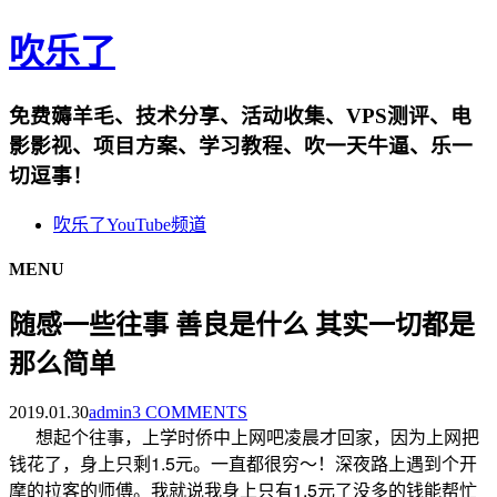
吹乐了
免费薅羊毛、技术分享、活动收集、VPS测评、电
影影视、项目方案、学习教程、吹一天牛逼、乐一
切逗事！
吹乐了YouTube频道
MENU
随感一些往事 善良是什么 其实一切都是
那么简单
2019.01.30
admin
3 COMMENTS
想起个往事，上学时侨中上网吧凌晨才回家，因为上网把
1.5
钱花了，身上只剩
元。一直都很穷～！深夜路上遇到个开
1.5
摩的拉客的师傅。我就说我身上只有
元了没多的钱能帮忙