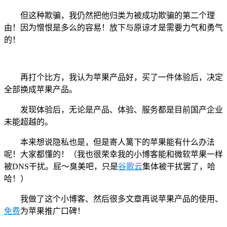
但这种欺骗，我仍然把他归类为被成功欺骗的第二个理
由！因为憎恨是多么的容易！放下与原谅才是需要力气和勇气
的！
再打个比方，我认为苹果产品好，买了一件体验后，决定
全部换成苹果产品。
发现体验后，无论是产品、体验、服务都是目前国产企业
未能超越的。
本来想说隐私也是，但是寄人篱下的苹果能有什么办法
呢！大家都懂的！（我也很荣幸我的小博客能和微软苹果一样
被DNS干扰。屁～臭美吧，只是
谷歌云
集体被干扰罢了，哈
哈！）
我做了这个小博客、然后很多文章再说苹果产品的使用、
免费
为苹果推广口碑！