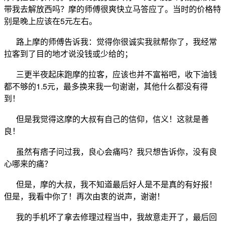
带我去解放西吗？摩的师傅很爽快立马答应了。当时的价格特
5
别是晚上应该在
元左右。
路上摩的师傅告诉我：觉得你很诚实我就帮你了，我经常
拉客到了目的地才说没钱或少给的；
三更半夜起床跑摩的拉客，应该也并不富裕吧，收下油钱
1.5
都不够的
元，最多换来我一句谢谢，其他什么都没有得
到！
但是我觉得这摩的大叔有自己的信仰，信义！这就是善
良！
虽然有痞子问过我，良心会痛吗？我只想告诉你，没有良
心哪来的痛？
但是，摩的大叔，我不知道最后好人是不是真的有好报！
但是，我看中你了！再次由衷的说声，谢谢！
我的手机坏了拿去修理过程当中，我故意走开了，最后回