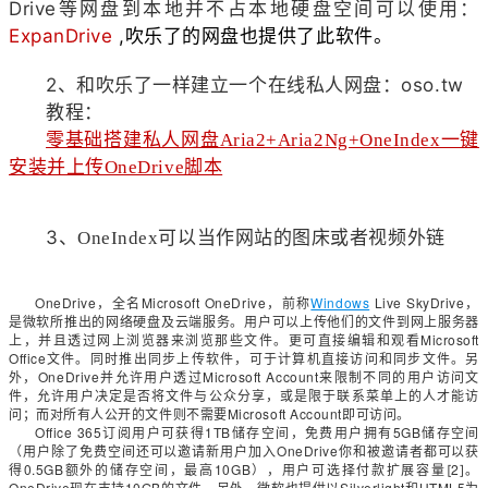
Drive等网盘到本地并不占本地硬盘空间可以使用：
ExpanDrive
,吹乐了的网盘也提供了此软件。
2、和吹乐了一样建立一个在线私人网盘：oso.tw
教程：
零基础搭建私人网盘Aria2+Aria2Ng+OneIndex一键
安装并上传OneDrive脚本
3、
OneIndex可以当作网站的图床或者视频外链
OneDrive
Microsoft OneDrive
Windows
Live SkyDrive
，全名
，前称
，
是微软所推出的网络硬盘及云端服务。用户可以上传他们的文件到网上服务器
Microsoft
上，并且透过网上浏览器来浏览那些文件。更可直接编辑和观看
Office
文件。同时推出同步上传软件，可于计算机直接访问和同步文件。另
OneDrive
Microsoft Account
外，
并允许用户透过
来限制不同的用户访问文
件，允许用户决定是否将文件与公众分享，或是限于联系菜单上的人才能访
Microsoft Account
问；而对所有人公开的文件则不需要
即可访问。
Office 365
1TB
5GB
订阅用户可获得
储存空间，免费用户拥有
储存空间
OneDrive
（用户除了免费空间还可以邀请新用户加入
你和被邀请者都可以获
0.5GB
10GB
2
得
额外的储存空间，最高
），用户可选择付款扩展容量[
]。
OneDrive
10GB
Silverlight
HTML5