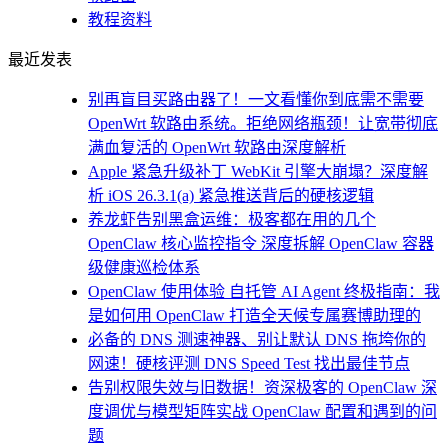
教程资料
最近发表
别再盲目买路由器了！一文看懂你到底需不需要
OpenWrt 软路由系统。拒绝网络瓶颈！让宽带彻底
满血复活的 OpenWrt 软路由深度解析
Apple 紧急升级补丁 WebKit 引擎大崩塌？深度解
析 iOS 26.3.1(a) 紧急推送背后的硬核逻辑
养龙虾告别黑盒运维：极客都在用的几个
OpenClaw 核心监控指令 深度拆解 OpenClaw 容器
级健康巡检体系
OpenClaw 使用体验 自托管 AI Agent 终极指南：我
是如何用 OpenClaw 打造全天候专属赛博助理的
必备的 DNS 测速神器、别让默认 DNS 拖垮你的
网速！硬核评测 DNS Speed Test 找出最佳节点
告别权限失效与旧数据！资深极客的 OpenClaw 深
度调优与模型矩阵实战 OpenClaw 配置和遇到的问
题