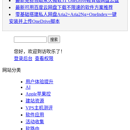
最新免费领取永久微软5T OneDrive教育版网盘云盘
最新可用百度云网盘下载不限速的软件方案推荐
零基础搭建私人网盘Aria2+Aria2Ng+OneIndex一键
安装并上传OneDrive脚本
您好，欢迎到访吹乐了！
登录后台
查看权限
网站分类
用户体验提升
AI
Apple苹果控
建站资源
VPS主机测评
软件应用
活动收集
软路由