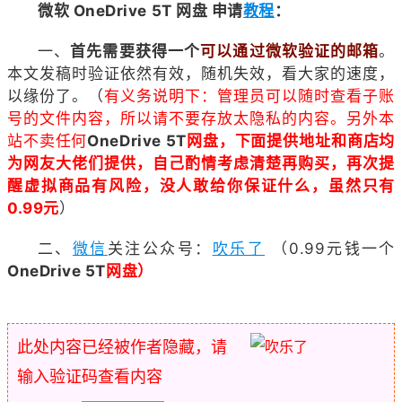
微软 OneDrive 5T 网盘 申请
教程
：
一、
首先需要获得一个
可以通过微软验证的邮
箱
。
本文发稿时验证依然有效，随机失效，看大家的速度，
以缘份了。（
有义务说明下：管理员可以随时查看子账
号的文件内容，所以请不要存放太隐私的内容。另外本
站不卖任何
OneDrive 5T
网盘，下面提供地址和商店均
为网友大佬们提供，自己酌情考虑清楚再购买，再次提
醒虚拟商品有风险，没人敢给你保证什么，虽然只有
0.99元
）
二、
微信
关注公众号：
吹乐了
（0.99元钱一个
OneDrive 5T
网盘）
此处内容已经被作者隐藏，请
输入验证码查看内容