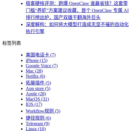
极客硬核评测：跑爆 OpenClaw 谁最省钱？这套零
门槛“养虾”方案建议收藏、首个 OpenClaw 专属 AI
排行榜出炉，国产双雄干翻海外巨头
深度解构：如何将大模型打造成无坚不摧的自动化
执行引擎
标签列表
美国电话卡
(7)
iPhone
(15)
Google Voice
(7)
Mac
(28)
Netflix
(6)
拓展插件
(5)
App store
(5)
Apple
(28)
MacOS
(31)
IOS
(17)
Workflow规则
(5)
捷径规则
(6)
Telegram
(9)
Linux
(10)