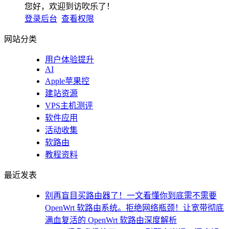
您好，欢迎到访吹乐了！
登录后台
查看权限
网站分类
用户体验提升
AI
Apple苹果控
建站资源
VPS主机测评
软件应用
活动收集
软路由
教程资料
最近发表
别再盲目买路由器了！一文看懂你到底需不需要
OpenWrt 软路由系统。拒绝网络瓶颈！让宽带彻底
满血复活的 OpenWrt 软路由深度解析