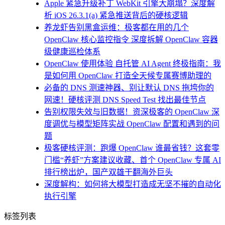
Apple 紧急升级补丁 WebKit 引擎大崩塌？深度解
析 iOS 26.3.1(a) 紧急推送背后的硬核逻辑
养龙虾告别黑盒运维：极客都在用的几个
OpenClaw 核心监控指令 深度拆解 OpenClaw 容器
级健康巡检体系
OpenClaw 使用体验 自托管 AI Agent 终极指南：我
是如何用 OpenClaw 打造全天候专属赛博助理的
必备的 DNS 测速神器、别让默认 DNS 拖垮你的
网速！硬核评测 DNS Speed Test 找出最佳节点
告别权限失效与旧数据！资深极客的 OpenClaw 深
度调优与模型矩阵实战 OpenClaw 配置和遇到的问
题
极客硬核评测：跑爆 OpenClaw 谁最省钱？这套零
门槛“养虾”方案建议收藏、首个 OpenClaw 专属 AI
排行榜出炉，国产双雄干翻海外巨头
深度解构：如何将大模型打造成无坚不摧的自动化
执行引擎
标签列表