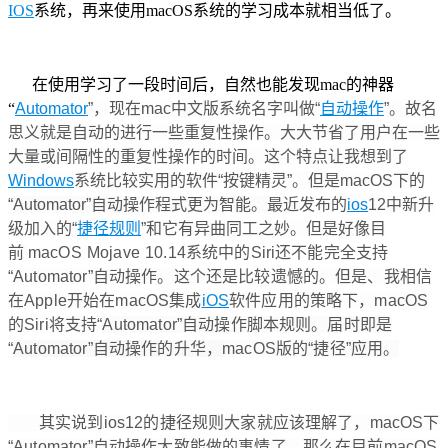
IOS
系统，再来使用macOS系统的学习成本就相当低了。
在使用学习了一段时间后，自然也能发现mac的神器
“
Automator
”，现在mac中文版系统名字叫做“
自动操作
”。故名
思义就是自动的进行一些重复性操作。大大节省了用户在一些
大量或间隔性的重复性操作的时间。这个特点让我想到了
Windows
系统比较实用的软件“按键精灵”。但是macOS下的
“
Automator”自动操作程式更为智能。
最近发布的
ios
12中新升
级加入的“
捷径规则
”和它有异曲同工之妙。但是好像目
前
macOS Mojave 10.14系统中的Siri还不能完全支持
“
Automator”自动操作。这个还是比较遗憾的。但是、我相信
在Apple开始在macOS集成
iOS
软件应用的策略下，macOS
的Siri将支持
“
Automator”自动操作脚本规则。届时即是
“
Automator”自动操作的升华，
macOS版的“捷径”应用。
其实说到ios12的捷径规则大家就应该理解了，macOS下
“
Automator”自动操作大致能做的事情了。那么在目前macOS