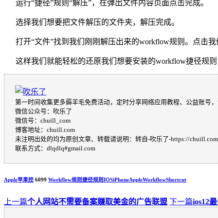
运行“捷径”规则“解压”，在弹出文件内容页面点击完成。
选择我们想要把文件解压的文件夹，解压完成。
打开“文件”找到我们刚刚解压出来的workflow规则。点击
这样我们就能轻松的还原我们想要安装的workflow捷径规
第一时间收集更多薅羊毛免费活动，定时分享网络应用教程、公益账号，
微信公众号：吹乐了
微信号：chuill_com
博客地址：chuill.com
未注明出处的均为原创文章、转载请说明：转自-吹乐了-https://chuill.com
联系方式：dlqdlq#gmail.com
Apple苹果控
6099
Workflow规则
捷径规则
IOS
iPhone
Apple
Workflow
Shortcut
上一篇
个人网站不需要备案赚取美金的广告联盟
下一篇
ios1