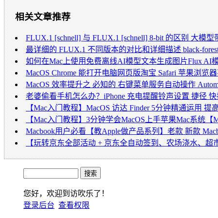
相关文章推荐
FLUX.1 [schnell] 与 FLUX.1 [schnell] 8-bit 的区别 大模
最详细的 FLUX.1 不同版本的对比和详细描述 black-fore
如何在Mac上使用免费离线AI模型文本生成图片Flux A
MacOS Chrome 能打开电脑网页版淘宝 Safari 苹
MacOS 效率提升之 必知的 右键菜单服务自动操作 Automa
老婆偷看手机怎么办？iPhone 充电提醒铃声设置 捷
【Mac入门教程】MacOS 访达 Finder 5分钟精通运
【Mac入门教程】3分钟学会MacOS上手苹果Mac系统【M
Macbook用户必看【教Apple做产品系列】老款 新款 M
【玩转京东全部活动 + 京东全自动签到、农场浇水、超市兑奖
您好，欢迎到访吹乐了！
登录后台
查看权限