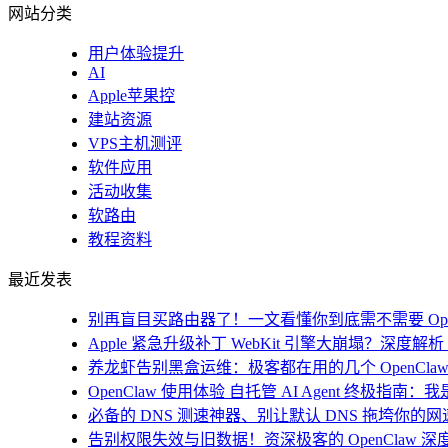
网站分类
用户体验提升
AI
Apple苹果控
建站资源
VPS主机测评
软件应用
活动收集
软路由
教程资料
最近发表
别再盲目买路由器了！一文看懂你到底需不需要 Open
Apple 紧急升级补丁 WebKit 引擎大崩塌？深度解析 i
养龙虾告别黑盒运维：极客都在用的几个 OpenClaw
OpenClaw 使用体验 自托管 AI Agent 终极指南
必备的 DNS 测速神器、别让默认 DNS 拖垮你的网速！
告别权限失效与旧数据！资深极客的 OpenClaw 深