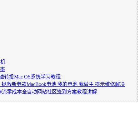
手机
效率
速转投Mac OS系统学习教程
满 拯救新老款MacBook电池 我的电池 我做主 提示维修解决
ns 工作流零成本全自动网站社区签到方案教程讲解