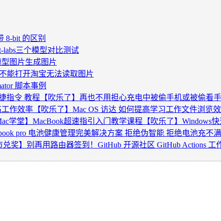
型带 8-bit 的区别
st-labs三个模型对比测试
I模型图片生成图片
果浏览器不能打开淘宝无法读取图片
tor 脚本事例
径 快捷指令 教程【吹乐了】再也不用担心充电中被偷手机或被偷看
用 提高工作效率【吹乐了】Mac OS 访达 如何提高学习工作文件浏览
ac学堂】MacBook超速指引入门教学课程【吹乐了】Windows快
acbook pro 电池健康管理完美解决方案 拒绝伪智能 拒绝电池充不
】别再用路由器签到！GitHub 开源社区 GitHub Actio