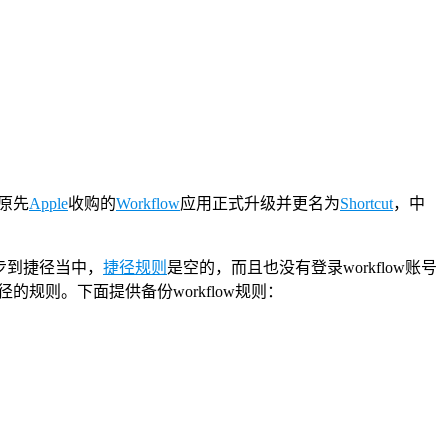
是原先
Apple
收购的
Workflow
应用正式升级并更名为
Shortcut
，中
步到捷径当中，
捷径规则
是空的，而且也没有登录workflow账号
径的规则。下面提供备份workflow规则：