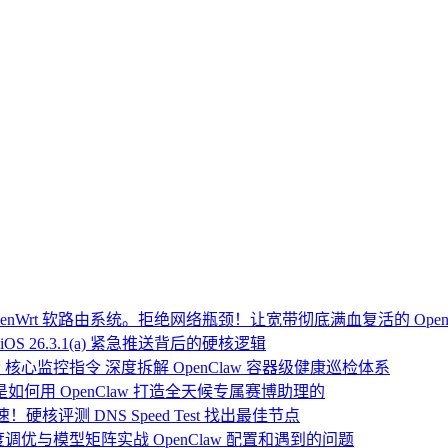
Wrt 软路由系统。拒绝网络瓶颈！让宽带彻底满血复活的 Open
OS 26.3.1(a) 紧急推送背后的硬核逻辑
 核心监控指令 深度拆解 OpenClaw 容器级健康巡检体系
：我是如何用 OpenClaw 打造全天候专属赛博助理的
硬核评测 DNS Speed Test 找出最佳节点
度调优与模型矩阵实战 OpenClaw 配置和遇到的问题