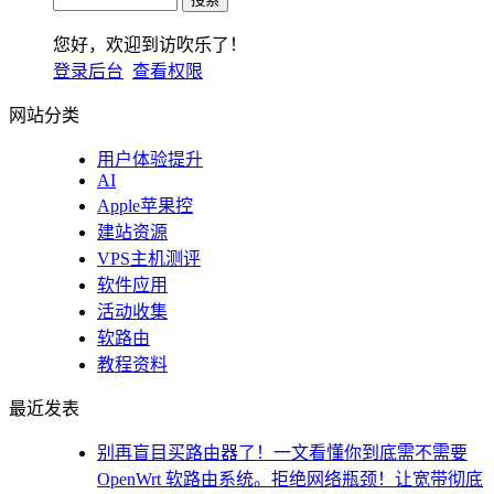
您好，欢迎到访吹乐了！
登录后台
查看权限
网站分类
用户体验提升
AI
Apple苹果控
建站资源
VPS主机测评
软件应用
活动收集
软路由
教程资料
最近发表
别再盲目买路由器了！一文看懂你到底需不需要
OpenWrt 软路由系统。拒绝网络瓶颈！让宽带彻底