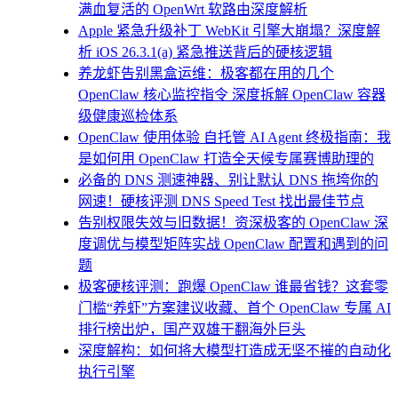
满血复活的 OpenWrt 软路由深度解析
Apple 紧急升级补丁 WebKit 引擎大崩塌？深度解
析 iOS 26.3.1(a) 紧急推送背后的硬核逻辑
养龙虾告别黑盒运维：极客都在用的几个
OpenClaw 核心监控指令 深度拆解 OpenClaw 容器
级健康巡检体系
OpenClaw 使用体验 自托管 AI Agent 终极指南：我
是如何用 OpenClaw 打造全天候专属赛博助理的
必备的 DNS 测速神器、别让默认 DNS 拖垮你的
网速！硬核评测 DNS Speed Test 找出最佳节点
告别权限失效与旧数据！资深极客的 OpenClaw 深
度调优与模型矩阵实战 OpenClaw 配置和遇到的问
题
极客硬核评测：跑爆 OpenClaw 谁最省钱？这套零
门槛“养虾”方案建议收藏、首个 OpenClaw 专属 AI
排行榜出炉，国产双雄干翻海外巨头
深度解构：如何将大模型打造成无坚不摧的自动化
执行引擎