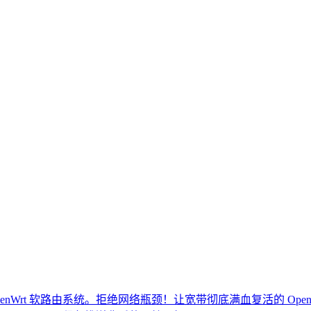
Wrt 软路由系统。拒绝网络瓶颈！让宽带彻底满血复活的 Open