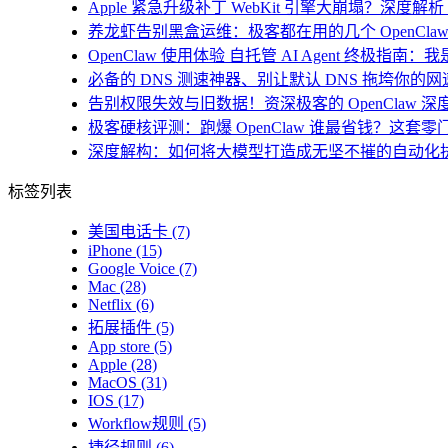
Apple 紧急升级补丁 WebKit 引擎大崩塌？深度解析 i
养龙虾告别黑盒运维：极客都在用的几个 OpenClaw
OpenClaw 使用体验 自托管 AI Agent 终极指南
必备的 DNS 测速神器、别让默认 DNS 拖垮你的网速！
告别权限失效与旧数据！资深极客的 OpenClaw 深
极客硬核评测：跑爆 OpenClaw 谁最省钱？这套零
深度解构：如何将大模型打造成无坚不摧的自动化
标签列表
美国电话卡
(7)
iPhone
(15)
Google Voice
(7)
Mac
(28)
Netflix
(6)
拓展插件
(5)
App store
(5)
Apple
(28)
MacOS
(31)
IOS
(17)
Workflow规则
(5)
捷径规则
(6)